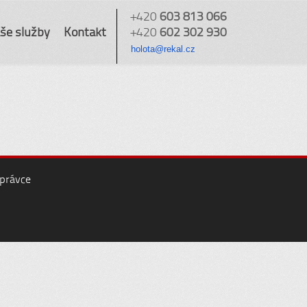
+420
603 813 066
še služby
Kontakt
+420
602 302 930
holota@rekal.cz
správce