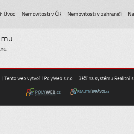
Úvod
Nemovitosti v ČR
Nemovitosti v zahraničí
Na
ájmu
ána.
 | Tento web vytvořil
PolyWeb s.r.o.
| Běží na systému
Realitní 